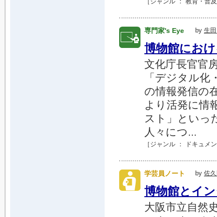
［ジャンル ：
教育・普及
専門家's Eye
by
生田
博物館におけ
文化庁長官官
「デジタル化
の情報発信の
より活発に情
スト」といっ
人々につ...
［ジャンル ：
ドキュメン
学芸員ノート
by
佐久
博物館とイン
大阪市立自然史