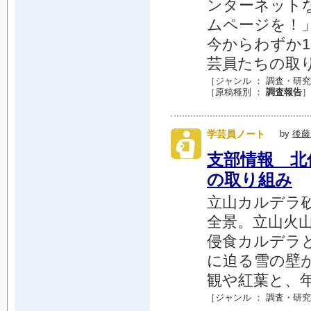
ンターネット
ムページを！」
今からわずか1
芸員たちの取り
［ジャンル ：
調査・研究
［原稿種別 ：
調査報告
］
学芸員ノート
by
後藤
支部情報 北
の取り組み
立山カルデラ砂
全景。立山火
侵食カルデラ
に迫る雪の壁
観や紅葉と、年間
［ジャンル ：
調査・研究