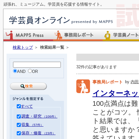
頑張れ、ミュージアム。学芸員を応援する情報サイト。
検索トップ
＞
検索結果一覧
＞
32件の記事があります
AND
OR
事務局レポート
by
内田
インターネッ
100点満点は
すべて
ことがコツ。
調査・研究
（106件）
ト結果では、
収集
（57件）
と思いますか
保存・修復
（23件）
答えています。