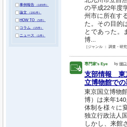
事例報告
（165件）
の平成22年
論文
（191件）
州市に所在す
HOW TO
（5件）
た。その目的
コラム
（15件）
とであった。
ニュース
（1件）
博...
［ジャンル ：
調査・研究
専門家's Eye
by
樋口
支部情報 東
立博物館での
東京国立博物
博）は来年14
体制を様々に
独立行政法人
しかし、来館