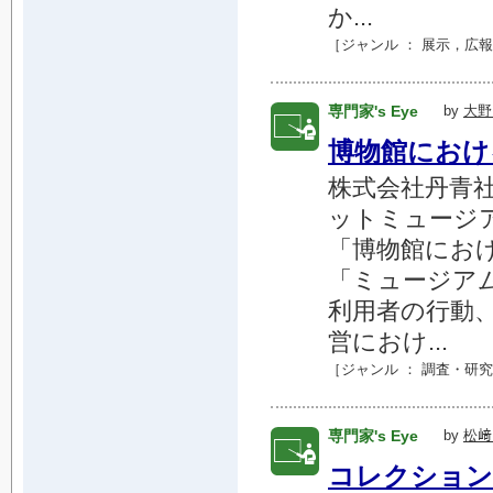
か...
［ジャンル ：
展示
，
広報
専門家's Eye
by
大野
博物館におけ
株式会社丹青
ットミュージア
「博物館にお
「ミュージア
利用者の行動
営におけ...
［ジャンル ：
調査・研究
専門家's Eye
by
松﨑
コレクション