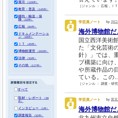
展示
（126件）
［ジャンル ：
広報
，
ＩＴ
教育・普及
（145件）
梱包・輸送・保
険
（10件）
学芸員ノート
by
川口
広報
（84件）
海外博物館だ
ドキュメンテーショ
ン
（48件）
国立西洋美術
ＩＴ
（45件）
た「文化芸術
博物館運営
（263件）
針）」では、
法律
（33件）
ブ構築に向け
その他
（117件）
や所蔵作品の
ている。この..
［ジャンル ：
調査・研究
すべて
取材・レポート
（38
学芸員ノート
by
宮元
件）
海外博物館だ
インタビュー
（1件）
調査報告
（32件）
北九州市立自然