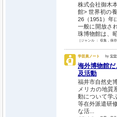
株式会社御木本真
館> 世界初の
26（1951
一般に開放さ
珠博物館は、昭和6
［ジャンル ：
収集
，
保存
学芸員ノート
by
安曽
海外博物館だ
及活動
福井市自然史博
メリカの地質系博
動について学
等在外派遣研
な活...