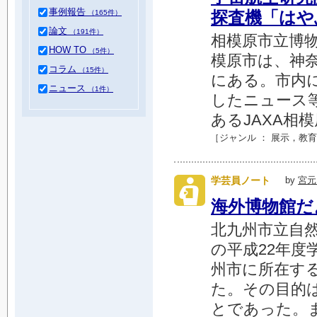
事例報告
探査機「はや
（165件）
論文
（191件）
相模原市立博物
HOW TO
（5件）
模原市は、神
コラム
（15件）
にある。市内
ニュース
（1件）
したニュース
あるJAXA相
［ジャンル ：
展示
，
教育
学芸員ノート
by
宮元
海外博物館だ
北九州市立自然
の平成22年
州市に所在す
た。その目的
とであった。