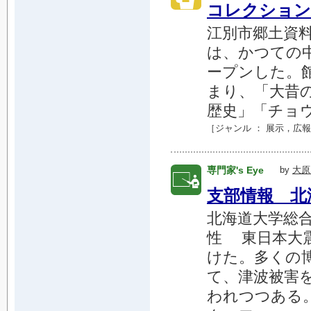
コレクション
江別市郷土資料館
は、かつての中
ープンした。
まり、「大昔
歴史」「チョウ
［ジャンル ：
展示
，
広報
専門家's Eye
by
大原
支部情報 北
北海道大学総合
性 東日本大
けた。多くの
て、津波被害
われつつある