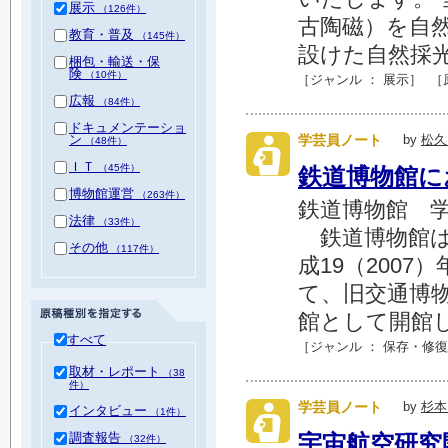
展示
（126件）
古陶磁）を自
教育・普及
（145件）
設けた自然採光
梱包・輸送・保
険
（10件）
［ジャンル ：
展示
］
［
広報
（84件）
ドキュメンテーショ
ン
学芸員ノート
by
松久
（48件）
ＩＴ
（45件）
鉄道博物館に
博物館運営
（263件）
鉄道博物館 学
法律
（33件）
鉄道博物館は
その他
（117件）
成19（200
て、旧交通博
館として開館し
すべて
［ジャンル ：
保存・修復
取材・レポート
（38
件）
学芸員ノート
by
杉本
インタビュー
（1件）
調査報告
宇宙航空研究
（32件）