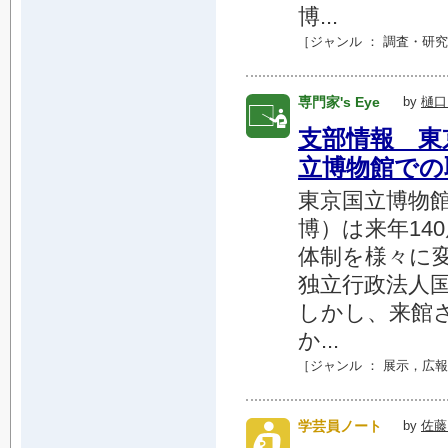
博...
［ジャンル ：
調査・研究
専門家's Eye
by
樋口
支部情報 東
立博物館での
東京国立博物
博）は来年14
体制を様々に
独立行政法人
しかし、来館
か...
［ジャンル ：
展示
，
広報
学芸員ノート
by
佐藤