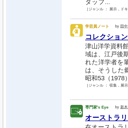
タッフ...
［ジャンル ：
展示
，
ドキ
学芸員ノート
by
田中
コレクション
津山洋学資料館
域は、江戸後
れた洋学者を
は、そうした
昭和53（197
［ジャンル ：
収集
，
展示
専門家's Eye
by
新木
オーストラリ
在オーストラリ