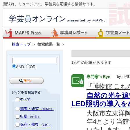
頑張れ、ミュージアム。学芸員を応援する情報サイト。
検索トップ
＞
検索結果一覧
＞
126件の記事があります
AND
OR
専門家's Eye
by
小林
「博物館 こ
自然の光を追
すべて
LED照明の導入
調査・研究
（106件）
大阪市立東洋陶
収集
（57件）
年4月より当館
保存・修復
（23件）
いたします。